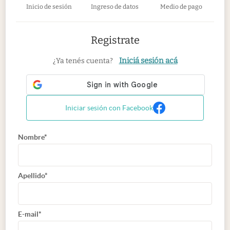
Inicio de sesión
Ingreso de datos
Medio de pago
Registrate
Iniciá sesión acá
¿Ya tenés cuenta?
Iniciar sesión con Facebook
Nombre*
Apellido*
E-mail*