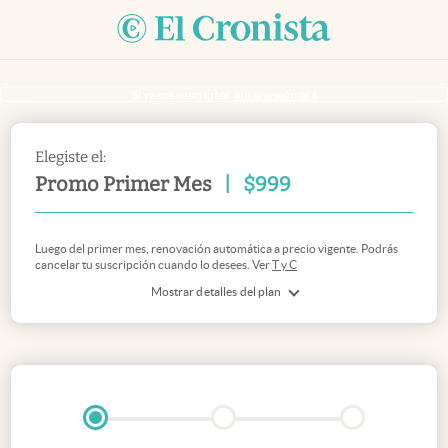
Si ya sos suscriptor
inicia sesión acá
Elegiste el:
Promo Primer Mes
|
$
999
Luego del primer mes, renovación automática a precio vigente. Podrás
cancelar tu suscripción cuando lo desees. Ver
T y C
Mostrar detalles del plan