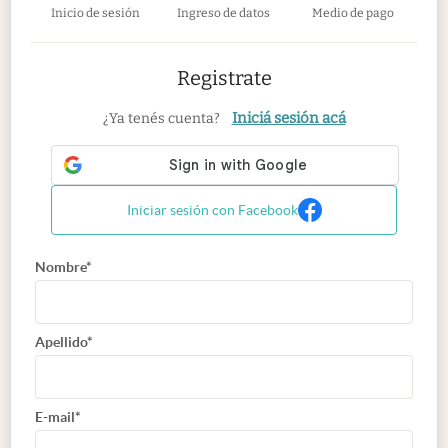
Inicio de sesión
Ingreso de datos
Medio de pago
Registrate
Iniciá sesión acá
¿Ya tenés cuenta?
Iniciar sesión con Facebook
Nombre*
Apellido*
E-mail*