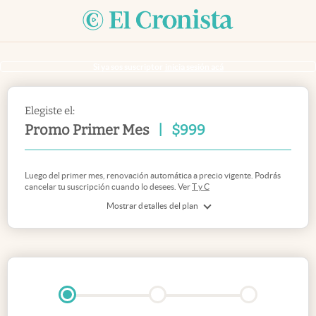
Si ya sos suscriptor
inicia sesión acá
Elegiste el:
Promo Primer Mes
|
$
999
Luego del primer mes, renovación automática a precio vigente. Podrás
cancelar tu suscripción cuando lo desees. Ver
T y C
Mostrar detalles del plan