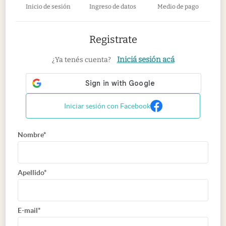
Inicio de sesión
Ingreso de datos
Medio de pago
Registrate
Iniciá sesión acá
¿Ya tenés cuenta?
Iniciar sesión con Facebook
Nombre*
Apellido*
E-mail*