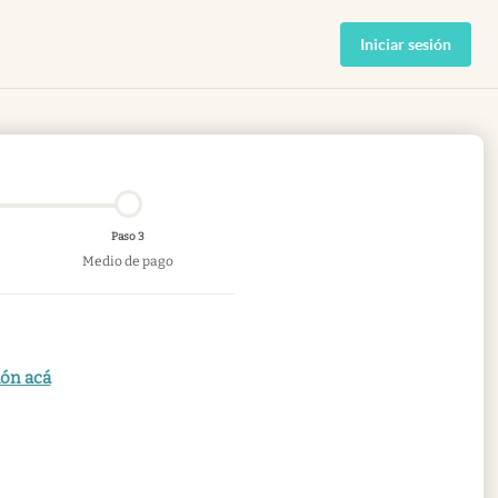
Iniciar sesión
Paso 3
Medio de pago
ión acá