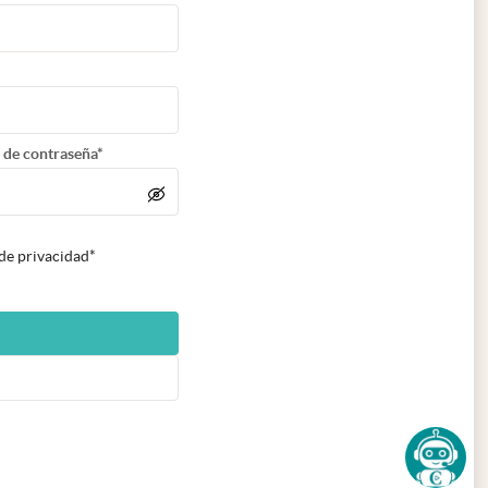
 de contraseña*
 de privacidad*
n nueva pestaña