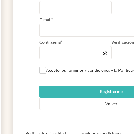
E-mail*
Contraseña*
Verificación
Acepto los Términos y condiciones y la Política
Registrarme
Volver
abre en nueva pestaña
abre e
Política de privacidad
Términos y condiciones