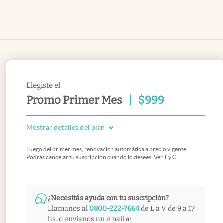
Elegiste el:
Promo Primer Mes
|
$
999
Mostrar detalles del plan
Luego del primer mes, renovación automática a precio vigente.
Podrás cancelar tu suscripción cuando lo desees. Ver
T y C
¿Necesitás ayuda con tu suscripción?
Llamanos al
0800-222-7664
de L a V de 9 a 17
hs. o envianos un email a: