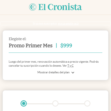
Si ya sos suscriptor
inicia sesión acá
Elegiste el:
Promo Primer Mes
|
$
999
Luego del primer mes, renovación automática a precio vigente. Podrás
cancelar tu suscripción cuando lo desees. Ver
T y C
Mostrar detalles del plan