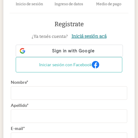
Inicio de sesión
Ingreso de datos
Medio de pago
Registrate
Iniciá sesión acá
¿Ya tenés cuenta?
Iniciar sesión con Facebook
Nombre*
Apellido*
E-mail*