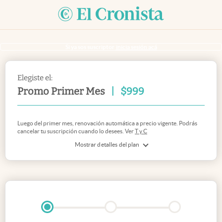
Si ya sos suscriptor
inicia sesión acá
Elegiste el:
Promo Primer Mes
|
$
999
Luego del primer mes, renovación automática a precio vigente. Podrás
cancelar tu suscripción cuando lo desees. Ver
T y C
Mostrar detalles del plan