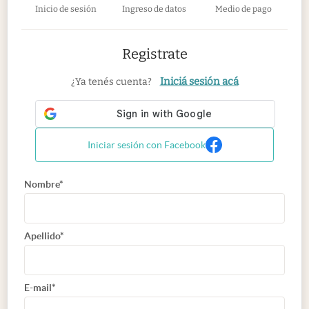
Inicio de sesión
Ingreso de datos
Medio de pago
Registrate
Iniciá sesión acá
¿Ya tenés cuenta?
Iniciar sesión con Facebook
Nombre*
Apellido*
E-mail*