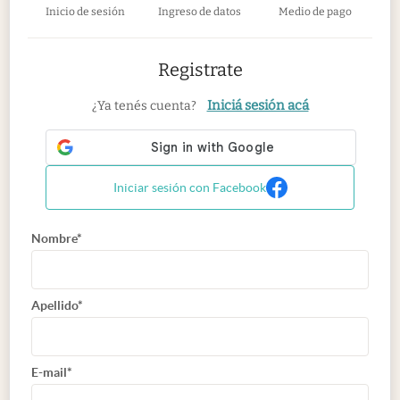
Inicio de sesión
Ingreso de datos
Medio de pago
Registrate
Iniciá sesión acá
¿Ya tenés cuenta?
Iniciar sesión con Facebook
Nombre*
Apellido*
E-mail*