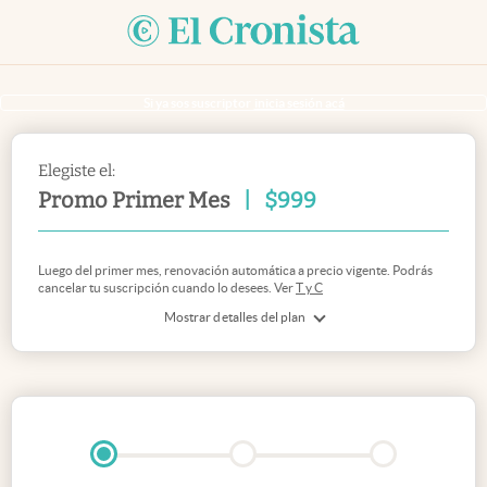
Si ya sos suscriptor
inicia sesión acá
Elegiste el:
Promo Primer Mes
|
$
999
Luego del primer mes, renovación automática a precio vigente. Podrás
cancelar tu suscripción cuando lo desees. Ver
T y C
Mostrar detalles del plan