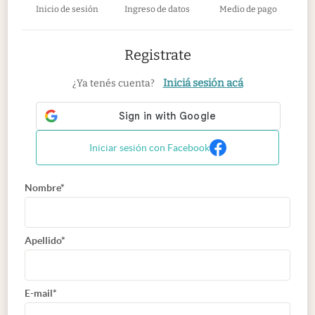
Inicio de sesión
Ingreso de datos
Medio de pago
Registrate
Iniciá sesión acá
¿Ya tenés cuenta?
Iniciar sesión con Facebook
Nombre*
Apellido*
E-mail*