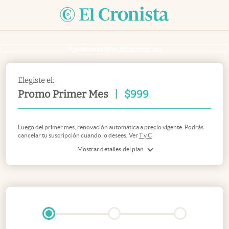
Si ya sos suscriptor
inicia sesión acá
Elegiste el:
Promo Primer Mes
|
$
999
Luego del primer mes, renovación automática a precio vigente. Podrás
cancelar tu suscripción cuando lo desees. Ver
T y C
Mostrar detalles del plan