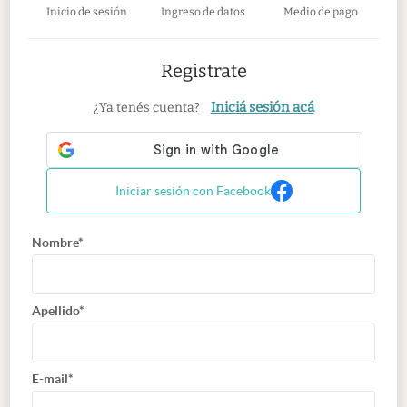
Inicio de sesión
Ingreso de datos
Medio de pago
Registrate
Iniciá sesión acá
¿Ya tenés cuenta?
Iniciar sesión con Facebook
Nombre*
Apellido*
E-mail*