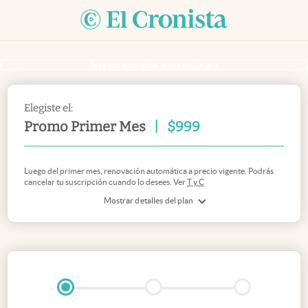
Si ya sos suscriptor
inicia sesión acá
Elegiste el:
Promo Primer Mes
|
$
999
Luego del primer mes, renovación automática a precio vigente. Podrás
cancelar tu suscripción cuando lo desees. Ver
T y C
Mostrar detalles del plan