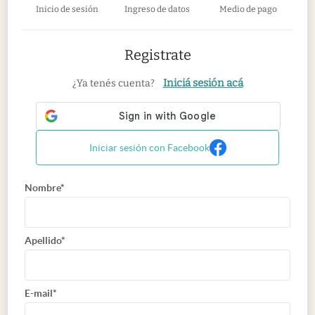
Inicio de sesión
Ingreso de datos
Medio de pago
Registrate
Iniciá sesión acá
¿Ya tenés cuenta?
Iniciar sesión con Facebook
Nombre*
Apellido*
E-mail*