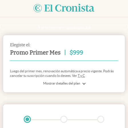
Si ya sos suscriptor
inicia sesión acá
Elegiste el:
Promo Primer Mes
|
$
999
Luego del primer mes, renovación automática a precio vigente. Podrás
cancelar tu suscripción cuando lo desees. Ver
T y C
Mostrar detalles del plan