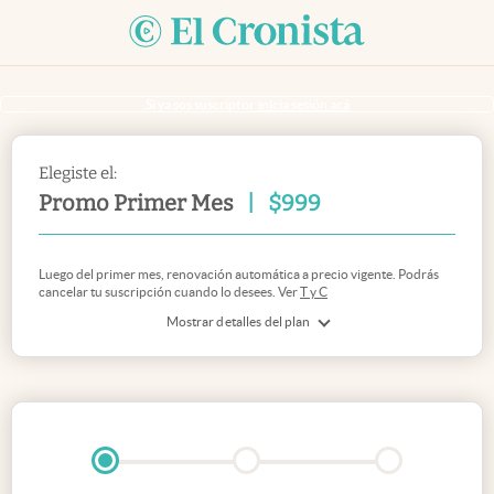
Si ya sos suscriptor
inicia sesión acá
Elegiste el:
Promo Primer Mes
|
$
999
Luego del primer mes, renovación automática a precio vigente. Podrás
cancelar tu suscripción cuando lo desees. Ver
T y C
Mostrar detalles del plan