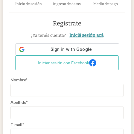
Inicio de sesión
Ingreso de datos
Medio de pago
Registrate
Iniciá sesión acá
¿Ya tenés cuenta?
Iniciar sesión con Facebook
Nombre*
Apellido*
E-mail*