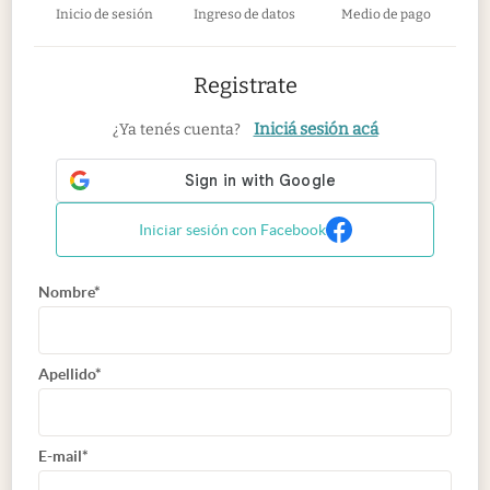
Inicio de sesión
Ingreso de datos
Medio de pago
Registrate
Iniciá sesión acá
¿Ya tenés cuenta?
Iniciar sesión con Facebook
Nombre*
Apellido*
E-mail*