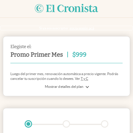
Si ya sos suscriptor
inicia sesión acá
Elegiste el:
Promo Primer Mes
|
$
999
Luego del primer mes, renovación automática a precio vigente. Podrás
cancelar tu suscripción cuando lo desees. Ver
T y C
Mostrar detalles del plan