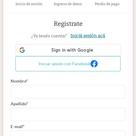
Inicio de sesión
Ingreso de datos
Medio de pago
Registrate
Iniciá sesión acá
¿Ya tenés cuenta?
Iniciar sesión con Facebook
Nombre*
Apellido*
E-mail*