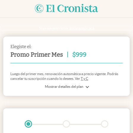
Si ya sos suscriptor
inicia sesión acá
Elegiste el:
Promo Primer Mes
|
$
999
Luego del primer mes, renovación automática a precio vigente. Podrás
cancelar tu suscripción cuando lo desees. Ver
T y C
Mostrar detalles del plan