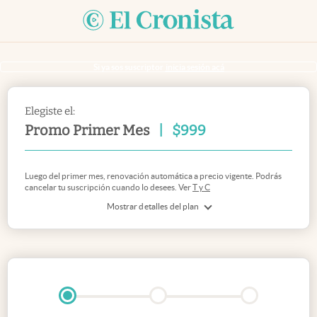
Si ya sos suscriptor
inicia sesión acá
Elegiste el:
Promo Primer Mes
|
$
999
Luego del primer mes, renovación automática a precio vigente. Podrás
cancelar tu suscripción cuando lo desees. Ver
T y C
Mostrar detalles del plan