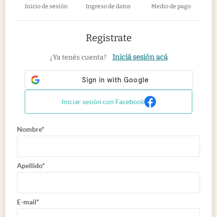
Inicio de sesión
Ingreso de datos
Medio de pago
Registrate
Iniciá sesión acá
¿Ya tenés cuenta?
Iniciar sesión con Facebook
Nombre*
Apellido*
E-mail*