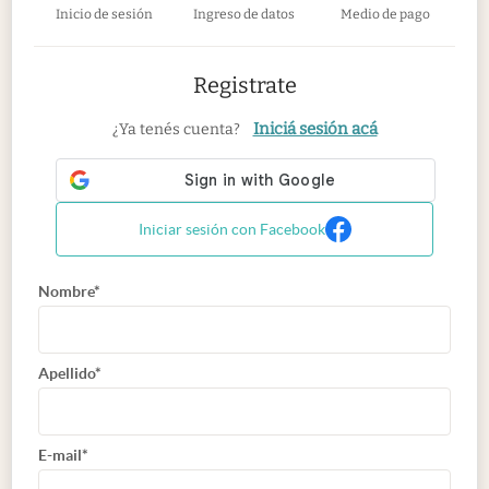
Inicio de sesión
Ingreso de datos
Medio de pago
Registrate
Iniciá sesión acá
¿Ya tenés cuenta?
Iniciar sesión con Facebook
Nombre*
Apellido*
E-mail*