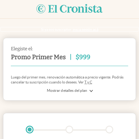
Si ya sos suscriptor
inicia sesión acá
Elegiste el:
Promo Primer Mes
|
$
999
Luego del primer mes, renovación automática a precio vigente. Podrás
cancelar tu suscripción cuando lo desees. Ver
T y C
Mostrar detalles del plan