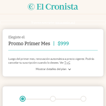
Si ya sos suscriptor
inicia sesión acá
Elegiste el:
Promo Primer Mes
|
$
999
Luego del primer mes, renovación automática a precio vigente. Podrás
cancelar tu suscripción cuando lo desees. Ver
T y C
Mostrar detalles del plan