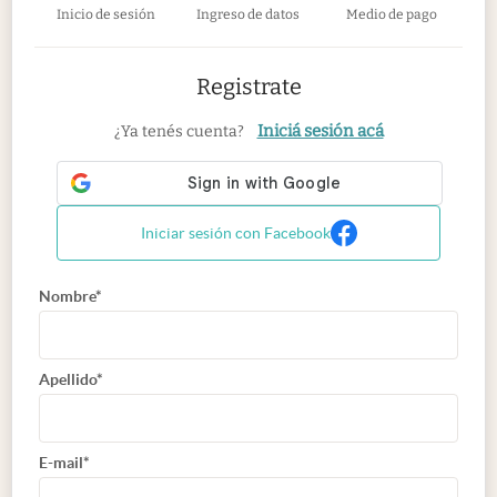
Inicio de sesión
Ingreso de datos
Medio de pago
Registrate
Iniciá sesión acá
¿Ya tenés cuenta?
Iniciar sesión con Facebook
Nombre*
Apellido*
E-mail*