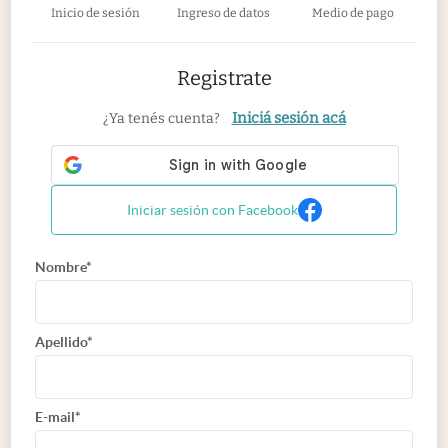
Inicio de sesión
Ingreso de datos
Medio de pago
Registrate
Iniciá sesión acá
¿Ya tenés cuenta?
Iniciar sesión con Facebook
Nombre*
Apellido*
E-mail*