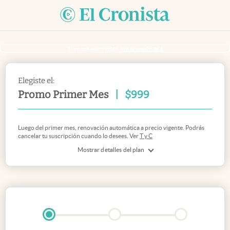
Si ya sos suscriptor
inicia sesión acá
Elegiste el:
Promo Primer Mes
|
$
999
Luego del primer mes, renovación automática a precio vigente. Podrás
cancelar tu suscripción cuando lo desees. Ver
T y C
Mostrar detalles del plan