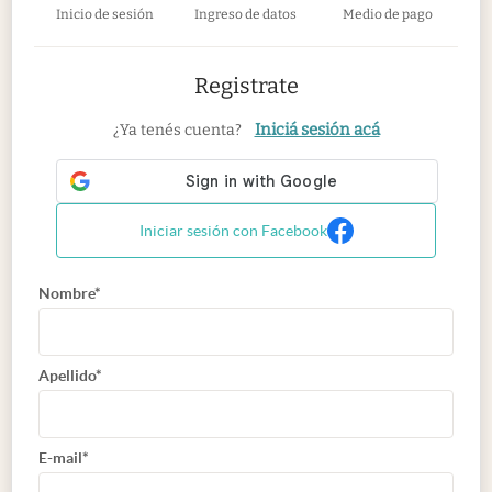
Inicio de sesión
Ingreso de datos
Medio de pago
Registrate
Iniciá sesión acá
¿Ya tenés cuenta?
Iniciar sesión con Facebook
Nombre*
Apellido*
E-mail*