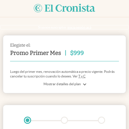
Si ya sos suscriptor
inicia sesión acá
Elegiste el:
Promo Primer Mes
|
$
999
Luego del primer mes, renovación automática a precio vigente. Podrás
cancelar tu suscripción cuando lo desees. Ver
T y C
Mostrar detalles del plan