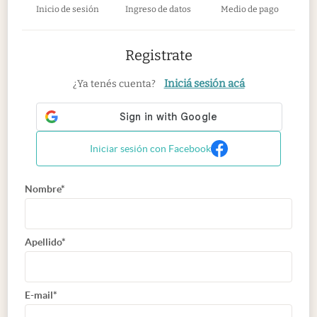
Inicio de sesión
Ingreso de datos
Medio de pago
Registrate
Iniciá sesión acá
¿Ya tenés cuenta?
Iniciar sesión con Facebook
Nombre*
Apellido*
E-mail*