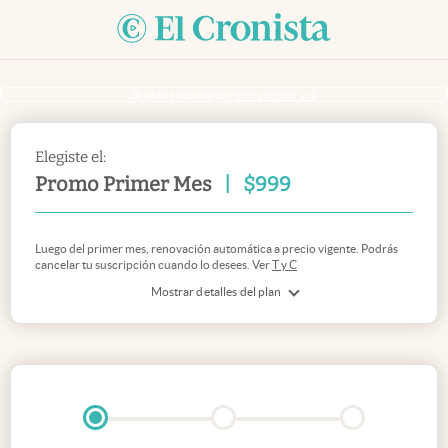
Si ya sos suscriptor
inicia sesión acá
Elegiste el:
Promo Primer Mes
|
$
999
Luego del primer mes, renovación automática a precio vigente. Podrás
cancelar tu suscripción cuando lo desees. Ver
T y C
Mostrar detalles del plan