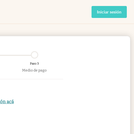
Iniciar sesión
Paso 3
Medio de pago
ión acá