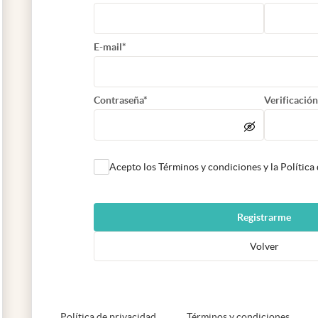
E-mail*
Contraseña*
Verificación
Acepto los Términos y condiciones y la Política
Registrarme
Volver
abre en nueva pestaña
abre e
Política de privacidad
Términos y condiciones