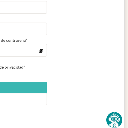
 de contraseña*
 de privacidad*
n nueva pestaña