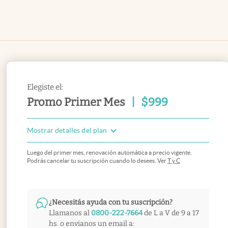
Elegiste el:
Promo Primer Mes
|
$
999
Mostrar detalles del plan
Luego del primer mes, renovación automática a precio vigente.
Podrás cancelar tu suscripción cuando lo desees. Ver
T y C
¿Necesitás ayuda con tu suscripción?
Llamanos al
0800-222-7664
de L a V de 9 a 17
hs. o envianos un email a: