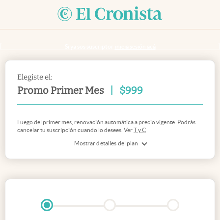
Si ya sos suscriptor
inicia sesión acá
Elegiste el:
Promo Primer Mes
|
$
999
Luego del primer mes, renovación automática a precio vigente. Podrás
cancelar tu suscripción cuando lo desees. Ver
T y C
Mostrar detalles del plan