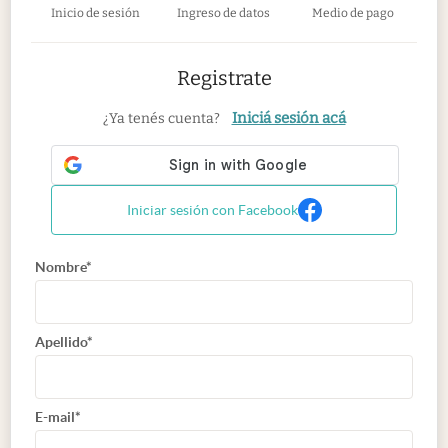
Inicio de sesión
Ingreso de datos
Medio de pago
Registrate
Iniciá sesión acá
¿Ya tenés cuenta?
Iniciar sesión con Facebook
Nombre*
Apellido*
E-mail*