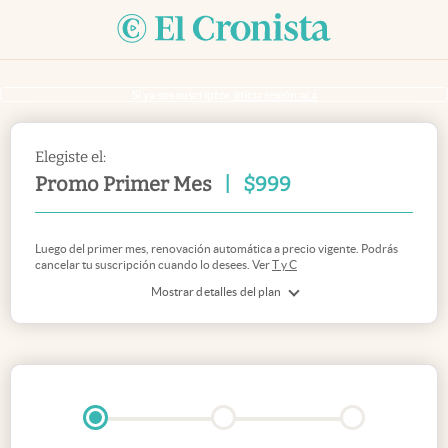
Si ya sos suscriptor
inicia sesión acá
Elegiste el:
Promo Primer Mes
|
$
999
Luego del primer mes, renovación automática a precio vigente. Podrás
cancelar tu suscripción cuando lo desees. Ver
T y C
Mostrar detalles del plan