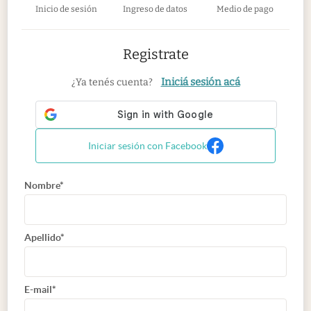
Inicio de sesión
Ingreso de datos
Medio de pago
Registrate
Iniciá sesión acá
¿Ya tenés cuenta?
Iniciar sesión con Facebook
Nombre*
Apellido*
E-mail*