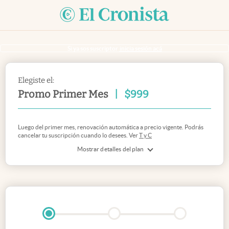
Si ya sos suscriptor
inicia sesión acá
Elegiste el:
Promo Primer Mes
|
$
999
Luego del primer mes, renovación automática a precio vigente. Podrás
cancelar tu suscripción cuando lo desees. Ver
T y C
Mostrar detalles del plan