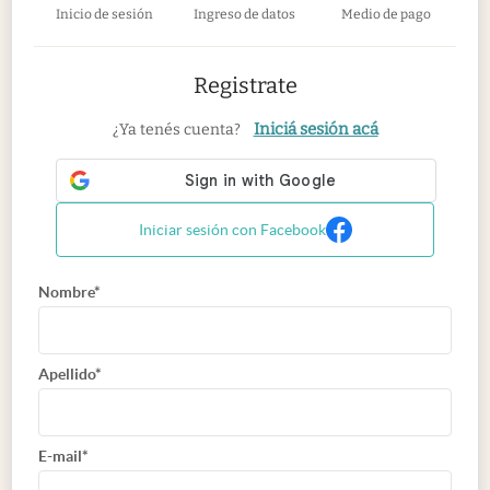
Inicio de sesión
Ingreso de datos
Medio de pago
Registrate
Iniciá sesión acá
¿Ya tenés cuenta?
Iniciar sesión con Facebook
Nombre*
Apellido*
E-mail*