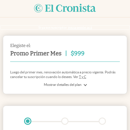
Si ya sos suscriptor
inicia sesión acá
Elegiste el:
Promo Primer Mes
|
$
999
Luego del primer mes, renovación automática a precio vigente. Podrás
cancelar tu suscripción cuando lo desees. Ver
T y C
Mostrar detalles del plan