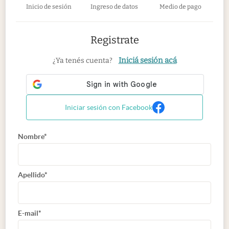
Inicio de sesión
Ingreso de datos
Medio de pago
Registrate
Iniciá sesión acá
¿Ya tenés cuenta?
Iniciar sesión con Facebook
Nombre*
Apellido*
E-mail*