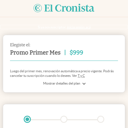
Si ya sos suscriptor
inicia sesión acá
Elegiste el:
Promo Primer Mes
|
$
999
Luego del primer mes, renovación automática a precio vigente. Podrás
cancelar tu suscripción cuando lo desees. Ver
T y C
Mostrar detalles del plan