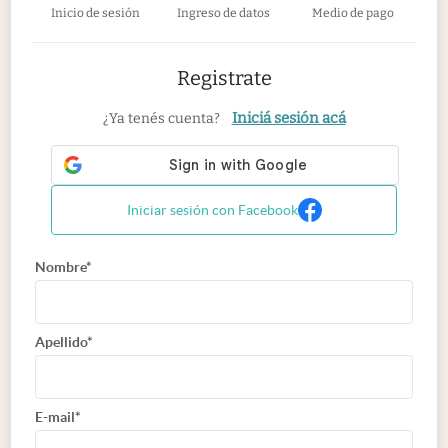
Inicio de sesión
Ingreso de datos
Medio de pago
Registrate
Iniciá sesión acá
¿Ya tenés cuenta?
Iniciar sesión con Facebook
Nombre*
Apellido*
E-mail*