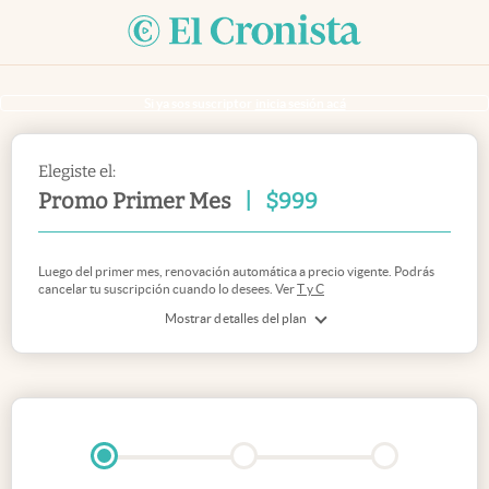
Si ya sos suscriptor
inicia sesión acá
Elegiste el:
Promo Primer Mes
|
$
999
Luego del primer mes, renovación automática a precio vigente. Podrás
cancelar tu suscripción cuando lo desees. Ver
T y C
Mostrar detalles del plan