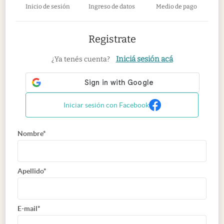
Inicio de sesión
Ingreso de datos
Medio de pago
Registrate
Iniciá sesión acá
¿Ya tenés cuenta?
Iniciar sesión con Facebook
Nombre*
Apellido*
E-mail*