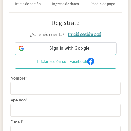
Inicio de sesión
Ingreso de datos
Medio de pago
Registrate
Iniciá sesión acá
¿Ya tenés cuenta?
Iniciar sesión con Facebook
Nombre*
Apellido*
E-mail*