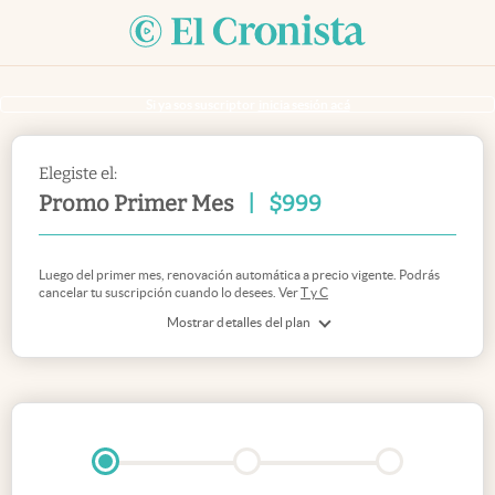
Si ya sos suscriptor
inicia sesión acá
Elegiste el:
Promo Primer Mes
|
$
999
Luego del primer mes, renovación automática a precio vigente. Podrás
cancelar tu suscripción cuando lo desees. Ver
T y C
Mostrar detalles del plan