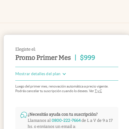
Elegiste el:
Promo Primer Mes
|
$
999
Mostrar detalles del plan
Luego del primer mes, renovación automática a precio vigente.
Podrás cancelar tu suscripción cuando lo desees. Ver
T y C
¿Necesitás ayuda con tu suscripción?
Llamanos al
0800-222-7664
de L a V de 9 a 17
hs. o envianos un email a: