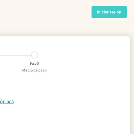
Iniciar sesión
Paso 3
Medio de pago
ión acá