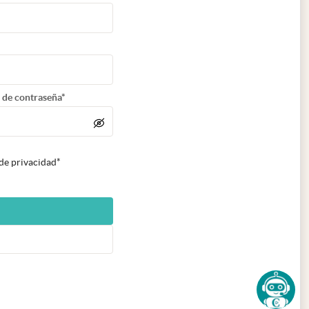
 de contraseña*
 de privacidad*
n nueva pestaña