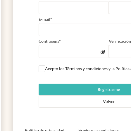
E-mail*
Contraseña*
Verificación
Acepto los Términos y condiciones y la Política
Registrarme
Volver
abre en nueva pestaña
abre e
Política de privacidad
Términos y condiciones