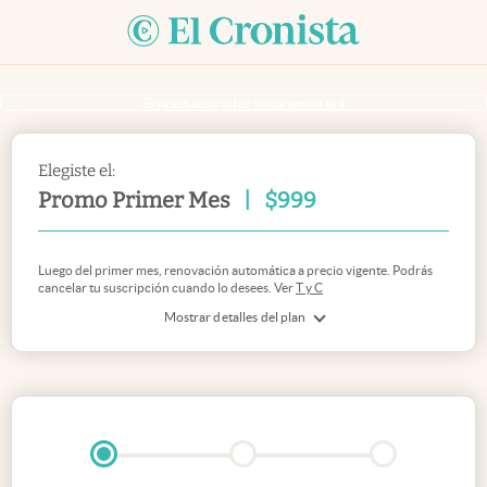
Si ya sos suscriptor
inicia sesión acá
Elegiste el:
Promo Primer Mes
|
$
999
Luego del primer mes, renovación automática a precio vigente. Podrás
cancelar tu suscripción cuando lo desees. Ver
T y C
Mostrar detalles del plan