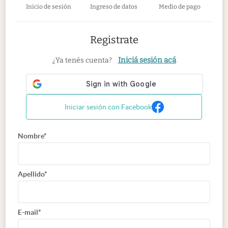
Inicio de sesión
Ingreso de datos
Medio de pago
Registrate
Iniciá sesión acá
¿Ya tenés cuenta?
Iniciar sesión con Facebook
Nombre*
Apellido*
E-mail*