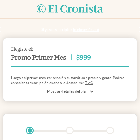
Si ya sos suscriptor
inicia sesión acá
Elegiste el:
Promo Primer Mes
|
$
999
Luego del primer mes, renovación automática a precio vigente. Podrás
cancelar tu suscripción cuando lo desees. Ver
T y C
Mostrar detalles del plan