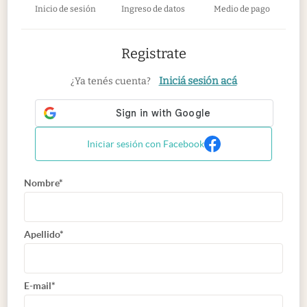
Inicio de sesión
Ingreso de datos
Medio de pago
Registrate
Iniciá sesión acá
¿Ya tenés cuenta?
Iniciar sesión con Facebook
Nombre*
Apellido*
E-mail*