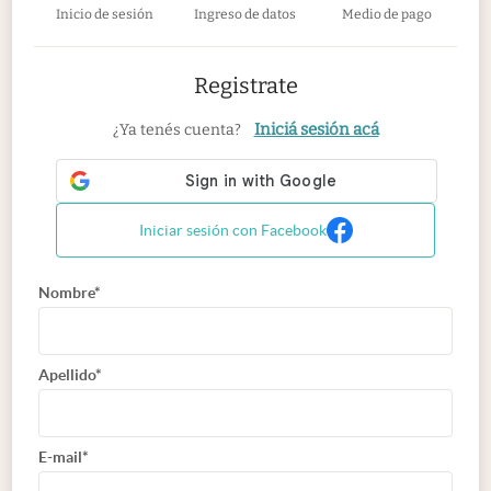
Inicio de sesión
Ingreso de datos
Medio de pago
Registrate
Iniciá sesión acá
¿Ya tenés cuenta?
Iniciar sesión con Facebook
Nombre*
Apellido*
E-mail*