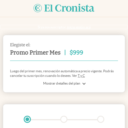
Si ya sos suscriptor
inicia sesión acá
Elegiste el:
Promo Primer Mes
|
$
999
Luego del primer mes, renovación automática a precio vigente. Podrás
cancelar tu suscripción cuando lo desees. Ver
T y C
Mostrar detalles del plan