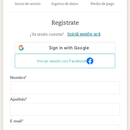
Inicio de sesión
Ingreso de datos
Medio de pago
Registrate
Iniciá sesión acá
¿Ya tenés cuenta?
Iniciar sesión con Facebook
Nombre*
Apellido*
E-mail*