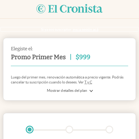
Si ya sos suscriptor
inicia sesión acá
Elegiste el:
Promo Primer Mes
|
$
999
Luego del primer mes, renovación automática a precio vigente. Podrás
cancelar tu suscripción cuando lo desees. Ver
T y C
Mostrar detalles del plan