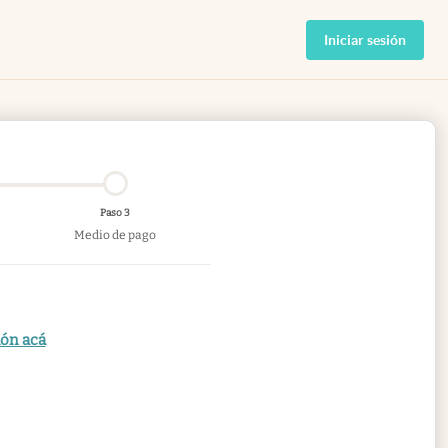
Iniciar sesión
Paso 3
Medio de pago
ión acá