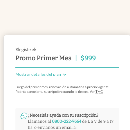
Elegiste el:
Promo Primer Mes
|
$
999
Mostrar detalles del plan
Luego del primer mes, renovación automática a precio vigente.
Podrás cancelar tu suscripción cuando lo desees. Ver
T y C
¿Necesitás ayuda con tu suscripción?
Llamanos al
0800-222-7664
de L a V de 9 a 17
hs. o envianos un email a: