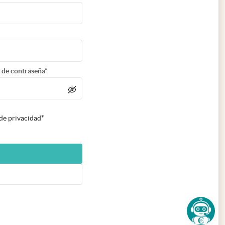
 de contraseña*
 de privacidad*
n nueva pestaña