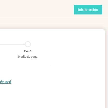
Iniciar sesión
Paso 3
Medio de pago
ión acá