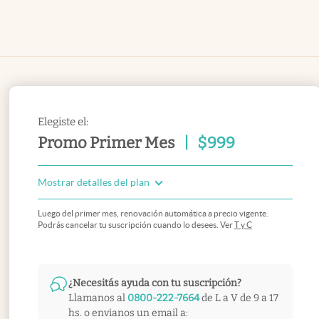
Elegiste el:
Promo Primer Mes
|
$
999
Mostrar detalles del plan
Luego del primer mes, renovación automática a precio vigente.
Podrás cancelar tu suscripción cuando lo desees. Ver
T y C
¿Necesitás ayuda con tu suscripción?
Llamanos al
0800-222-7664
de L a V de 9 a 17
hs. o envianos un email a: