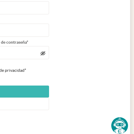
 de contraseña*
 de privacidad*
n nueva pestaña