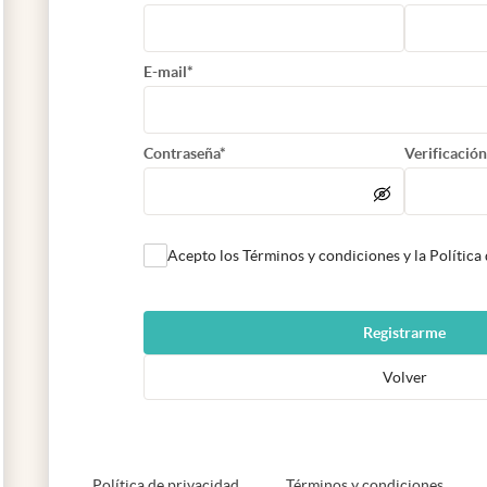
E-mail*
Contraseña*
Verificación
Acepto los Términos y condiciones y la Política
Registrarme
Volver
abre en nueva pestaña
abre e
Política de privacidad
Términos y condiciones