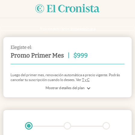
Si ya sos suscriptor
inicia sesión acá
Elegiste el:
Promo Primer Mes
|
$
999
Luego del primer mes, renovación automática a precio vigente. Podrás
cancelar tu suscripción cuando lo desees. Ver
T y C
Mostrar detalles del plan