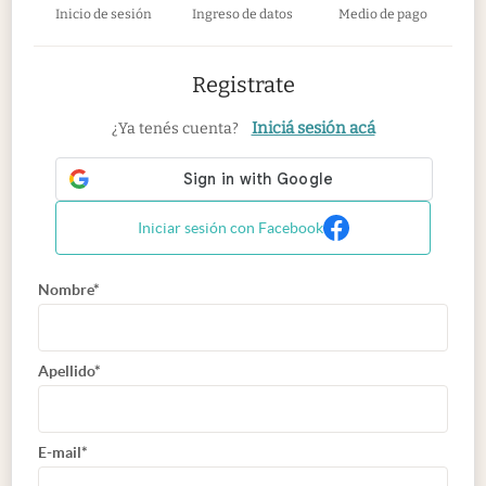
Inicio de sesión
Ingreso de datos
Medio de pago
Registrate
Iniciá sesión acá
¿Ya tenés cuenta?
Iniciar sesión con Facebook
Nombre*
Apellido*
E-mail*