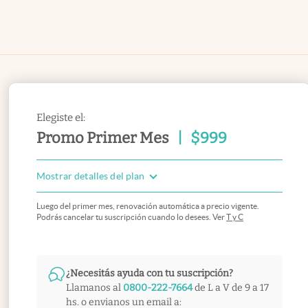
Elegiste el:
Promo Primer Mes
|
$
999
Mostrar detalles del plan
Luego del primer mes, renovación automática a precio vigente.
Podrás cancelar tu suscripción cuando lo desees. Ver
T y C
¿Necesitás ayuda con tu suscripción?
Llamanos al
0800-222-7664
de L a V de 9 a 17
hs. o envianos un email a: