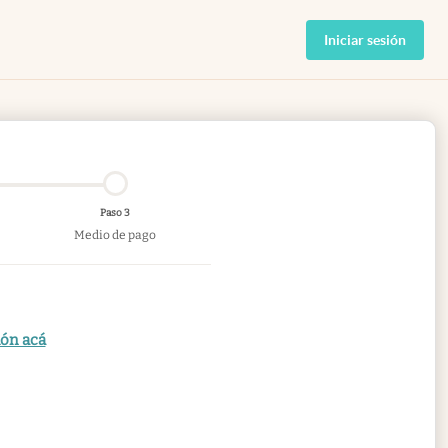
Iniciar sesión
Paso 3
Medio de pago
ión acá