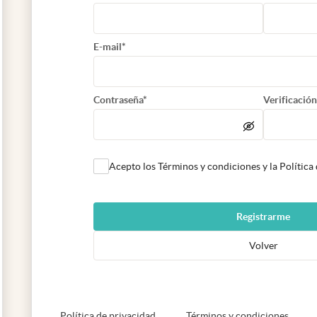
E-mail*
Contraseña*
Verificación
Acepto los Términos y condiciones y la Política
Registrarme
Volver
abre en nueva pestaña
abre e
Política de privacidad
Términos y condiciones