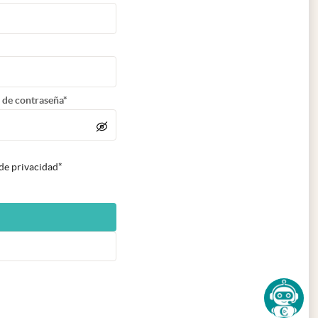
 de contraseña*
 de privacidad*
n nueva pestaña