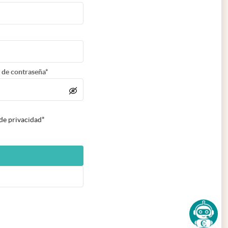
 de contraseña*
 de privacidad*
n nueva pestaña