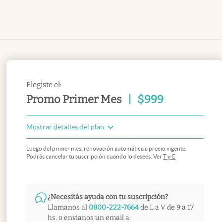
Elegiste el:
Promo Primer Mes
|
$
999
Mostrar detalles del plan
Luego del primer mes, renovación automática a precio vigente.
Podrás cancelar tu suscripción cuando lo desees. Ver
T y C
¿Necesitás ayuda con tu suscripción?
Llamanos al
0800-222-7664
de L a V de 9 a 17
hs. o envianos un email a: