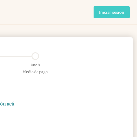
Iniciar sesión
Paso 3
Medio de pago
ión acá