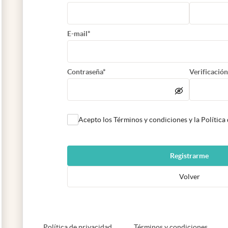
E-mail*
Contraseña*
Verificación
Acepto los Términos y condiciones y la Política
Registrarme
Volver
abre en nueva pestaña
abre e
Política de privacidad
Términos y condiciones