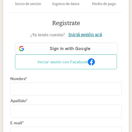
Inicio de sesión
Ingreso de datos
Medio de pago
Registrate
Iniciá sesión acá
¿Ya tenés cuenta?
Iniciar sesión con Facebook
Nombre*
Apellido*
E-mail*