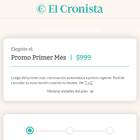
Si ya sos suscriptor
inicia sesión acá
Elegiste el:
Promo Primer Mes
|
$
999
Luego del primer mes, renovación automática a precio vigente. Podrás
cancelar tu suscripción cuando lo desees. Ver
T y C
Mostrar detalles del plan