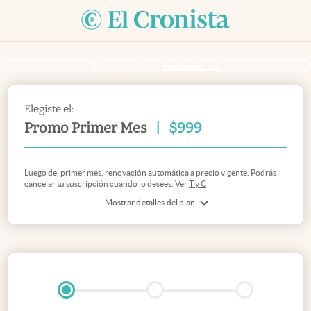
Si ya sos suscriptor
inicia sesión acá
Elegiste el:
Promo Primer Mes
|
$
999
Luego del primer mes, renovación automática a precio vigente. Podrás
cancelar tu suscripción cuando lo desees. Ver
T y C
Mostrar detalles del plan