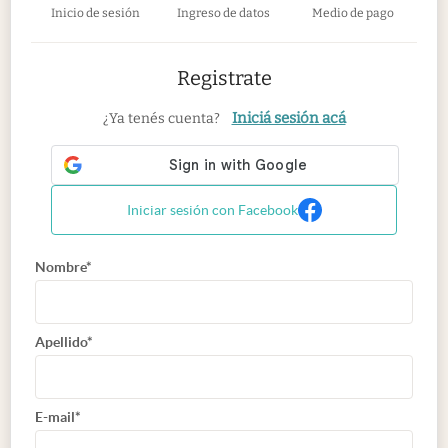
Inicio de sesión
Ingreso de datos
Medio de pago
Registrate
Iniciá sesión acá
¿Ya tenés cuenta?
Iniciar sesión con Facebook
Nombre*
Apellido*
E-mail*