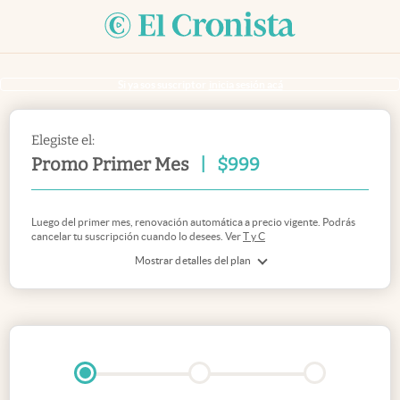
Si ya sos suscriptor
inicia sesión acá
Elegiste el:
Promo Primer Mes
|
$
999
Luego del primer mes, renovación automática a precio vigente. Podrás
cancelar tu suscripción cuando lo desees. Ver
T y C
Mostrar detalles del plan