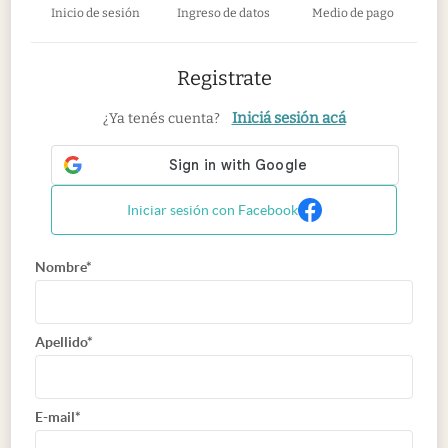
Inicio de sesión
Ingreso de datos
Medio de pago
Registrate
Iniciá sesión acá
¿Ya tenés cuenta?
Iniciar sesión con Facebook
Nombre*
Apellido*
E-mail*