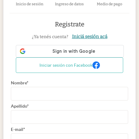
Inicio de sesión
Ingreso de datos
Medio de pago
Registrate
Iniciá sesión acá
¿Ya tenés cuenta?
Iniciar sesión con Facebook
Nombre*
Apellido*
E-mail*