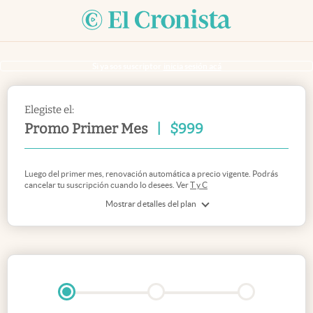
Si ya sos suscriptor
inicia sesión acá
Elegiste el:
Promo Primer Mes
|
$
999
Luego del primer mes, renovación automática a precio vigente. Podrás
cancelar tu suscripción cuando lo desees. Ver
T y C
Mostrar detalles del plan