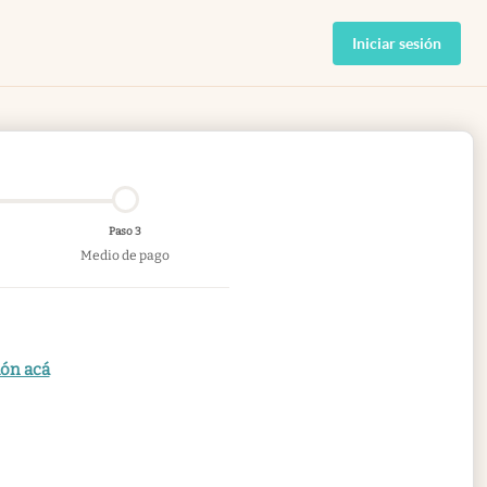
Iniciar sesión
Paso 3
Medio de pago
ión acá