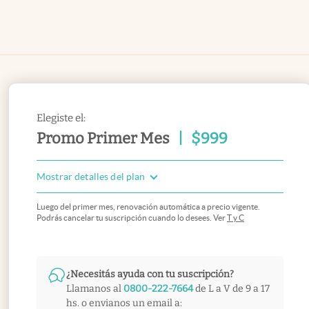
Elegiste el:
Promo Primer Mes
|
$
999
Mostrar detalles del plan
Luego del primer mes, renovación automática a precio vigente.
Podrás cancelar tu suscripción cuando lo desees. Ver
T y C
¿Necesitás ayuda con tu suscripción?
Llamanos al
0800-222-7664
de L a V de 9 a 17
hs. o envianos un email a: