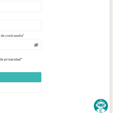
 de contraseña*
 de privacidad*
n nueva pestaña