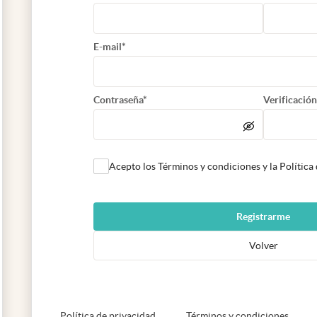
E-mail*
Contraseña*
Verificación
Acepto los Términos y condiciones y la Política
Registrarme
Volver
abre en nueva pestaña
abre e
Política de privacidad
Términos y condiciones