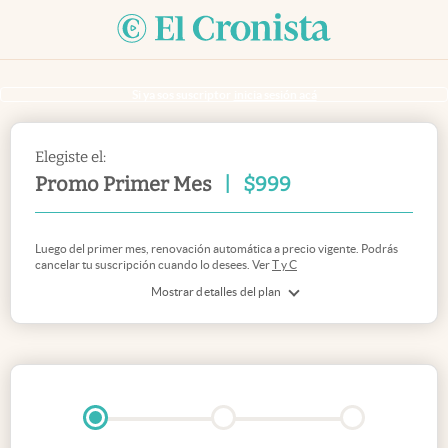
Si ya sos suscriptor
inicia sesión acá
Elegiste el:
Promo Primer Mes
|
$
999
Luego del primer mes, renovación automática a precio vigente. Podrás
cancelar tu suscripción cuando lo desees. Ver
T y C
Mostrar detalles del plan