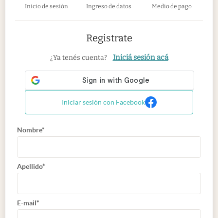
Inicio de sesión
Ingreso de datos
Medio de pago
Registrate
Iniciá sesión acá
¿Ya tenés cuenta?
Iniciar sesión con Facebook
Nombre*
Apellido*
E-mail*