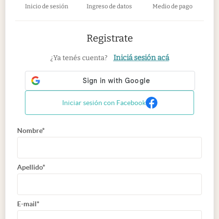
Inicio de sesión
Ingreso de datos
Medio de pago
Registrate
Iniciá sesión acá
¿Ya tenés cuenta?
Iniciar sesión con Facebook
Nombre*
Apellido*
E-mail*