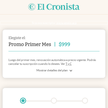
Si ya sos suscriptor
inicia sesión acá
Elegiste el:
Promo Primer Mes
|
$
999
Luego del primer mes, renovación automática a precio vigente. Podrás
cancelar tu suscripción cuando lo desees. Ver
T y C
Mostrar detalles del plan