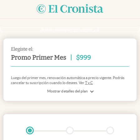
Si ya sos suscriptor
inicia sesión acá
Elegiste el:
Promo Primer Mes
|
$
999
Luego del primer mes, renovación automática a precio vigente. Podrás
cancelar tu suscripción cuando lo desees. Ver
T y C
Mostrar detalles del plan