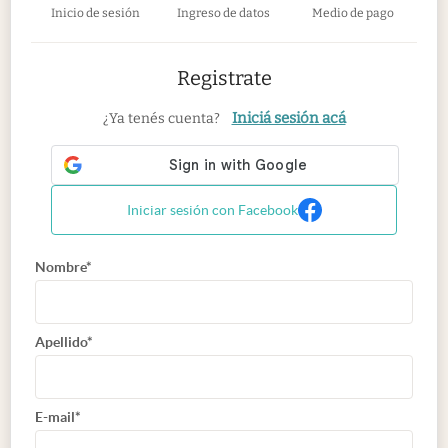
Inicio de sesión
Ingreso de datos
Medio de pago
Registrate
Iniciá sesión acá
¿Ya tenés cuenta?
Iniciar sesión con Facebook
Nombre*
Apellido*
E-mail*