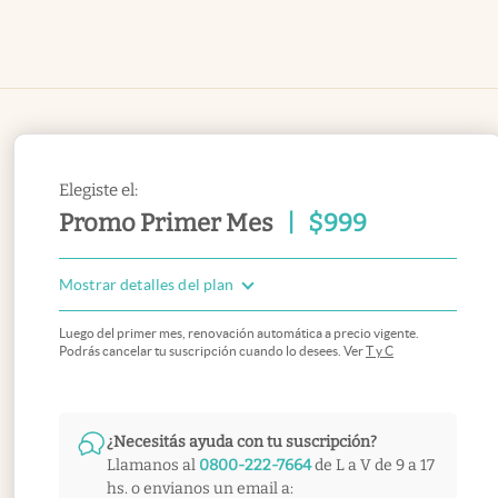
Elegiste el:
Promo Primer Mes
|
$
999
Mostrar detalles del plan
Luego del primer mes, renovación automática a precio vigente.
Podrás cancelar tu suscripción cuando lo desees. Ver
T y C
¿Necesitás ayuda con tu suscripción?
Llamanos al
0800-222-7664
de L a V de 9 a 17
hs. o envianos un email a: