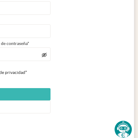
 de contraseña*
 de privacidad*
n nueva pestaña