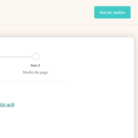
Iniciar sesión
Paso 3
Medio de pago
ión acá