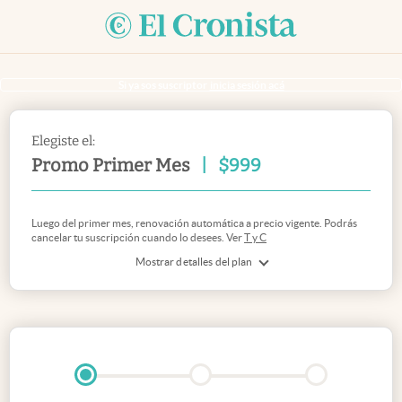
Si ya sos suscriptor
inicia sesión acá
Elegiste el:
Promo Primer Mes
|
$
999
Luego del primer mes, renovación automática a precio vigente. Podrás
cancelar tu suscripción cuando lo desees. Ver
T y C
Mostrar detalles del plan