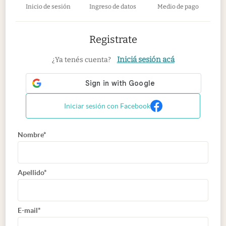
Inicio de sesión
Ingreso de datos
Medio de pago
Registrate
Iniciá sesión acá
¿Ya tenés cuenta?
Iniciar sesión con Facebook
Nombre*
Apellido*
E-mail*