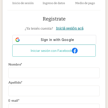
Inicio de sesión
Ingreso de datos
Medio de pago
Registrate
Iniciá sesión acá
¿Ya tenés cuenta?
Iniciar sesión con Facebook
Nombre*
Apellido*
E-mail*