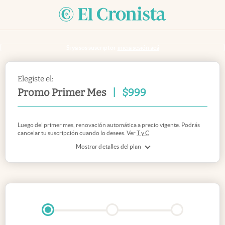
Si ya sos suscriptor
inicia sesión acá
Elegiste el:
Promo Primer Mes
|
$
999
Luego del primer mes, renovación automática a precio vigente. Podrás
cancelar tu suscripción cuando lo desees. Ver
T y C
Mostrar detalles del plan