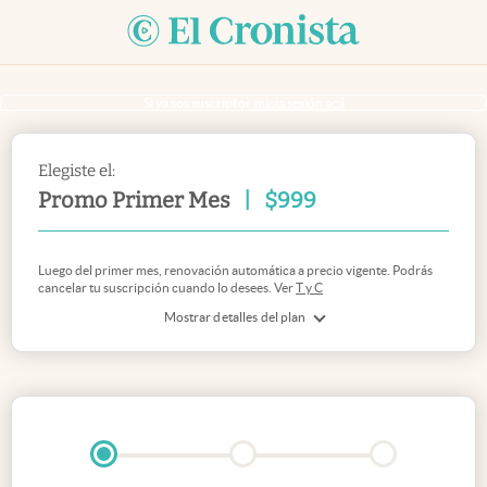
Si ya sos suscriptor
inicia sesión acá
Elegiste el:
Promo Primer Mes
|
$
999
Luego del primer mes, renovación automática a precio vigente. Podrás
cancelar tu suscripción cuando lo desees. Ver
T y C
Mostrar detalles del plan