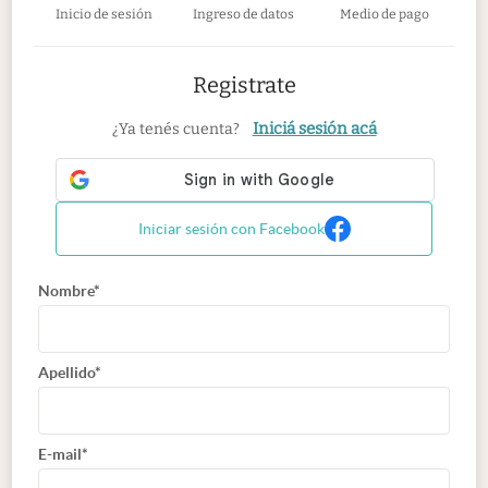
Inicio de sesión
Ingreso de datos
Medio de pago
Registrate
Iniciá sesión acá
¿Ya tenés cuenta?
Iniciar sesión con Facebook
Nombre*
Apellido*
E-mail*