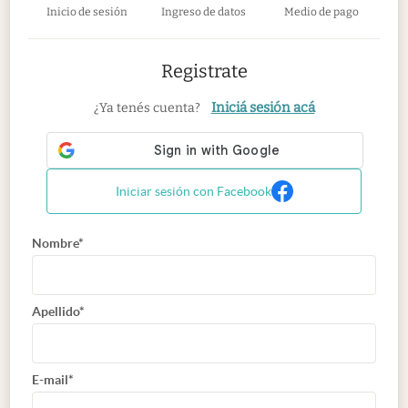
Inicio de sesión
Ingreso de datos
Medio de pago
Registrate
Iniciá sesión acá
¿Ya tenés cuenta?
Iniciar sesión con Facebook
Nombre*
Apellido*
E-mail*