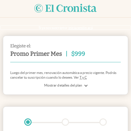
Si ya sos suscriptor
inicia sesión acá
Elegiste el:
Promo Primer Mes
|
$
999
Luego del primer mes, renovación automática a precio vigente. Podrás
cancelar tu suscripción cuando lo desees. Ver
T y C
Mostrar detalles del plan